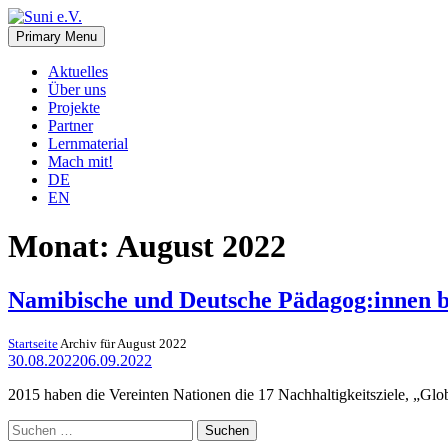
Skip
to
Primary Menu
Suni e.V.
Deutsch-Namibischer Verein, zur Umsetzung der UN-Nachhaltigkeits
content
Aktuelles
Über uns
Projekte
Partner
Lernmaterial
Mach mit!
DE
EN
Monat:
August 2022
Namibische und Deutsche Pädagog:innen bi
Startseite
Archiv für August 2022
30.08.2022
06.09.2022
2015 haben die Vereinten Nationen die 17 Nachhaltigkeitsziele, „Glo
Suchen
nach: