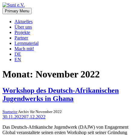
Skip
to
Primary Menu
Suni e.V.
Deutsch-Namibischer Verein, zur Umsetzung der UN-
content
Nachhaltigkeitsziele
Aktuelles
Über uns
Projekte
Partner
Lernmaterial
Mach mit!
DE
EN
Monat:
November 2022
Workshop des Deutsch-Afrikanischen
Jugendwerks in Ghana
Startseite
Archiv für November 2022
30.11.2022
07.12.2022
Das Deutsch-Afrikanische Jugendwerk (DAJW) von Engagement
Global veranstaltete seinen ersten Workshop seit seiner Gründung