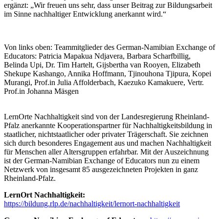
ergänzt: „Wir freuen uns sehr, dass unser Beitrag zur Bildungsarbeit
im Sinne nachhaltiger Entwicklung anerkannt wird.“
Von links oben: Teammitglieder des German-Namibian Exchange of
Educators: Patricia Mapakua Ndjavera, Barbara Scharfbillig,
Belinda Upi, Dr. Tim Hartelt, Gijsbertha van Rooyen, Elizabeth
Shekupe Kashango, Annika Hoffmann, Tjinouhona Tjipura, Kopei
Murangi, Prof.in Julia Affolderbach, Kaezuko Kamakuere, Vertr.
Prof.in Johanna Mäsgen
LernOrte Nachhaltigkeit sind von der Landesregierung Rheinland-
Pfalz anerkannte Kooperationspartner für Nachhaltigkeitsbildung in
staatlicher, nichtstaatlicher oder privater Trägerschaft. Sie zeichnen
sich durch besonderes Engagement aus und machen Nachhaltigkeit
für Menschen aller Altersgruppen erfahrbar. Mit der Auszeichnung
ist der German-Namibian Exchange of Educators nun zu einem
Netzwerk von insgesamt 85 ausgezeichneten Projekten in ganz
Rheinland-Pfalz.
LernOrt Nachhaltigkeit:
https://bildung.rlp.de/nachhaltigkeit/lernort-nachhaltigkeit