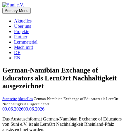
Skip
to
Primary Menu
Suni e.V.
Deutsch-Namibischer Verein, zur Umsetzung der UN-
content
Nachhaltigkeitsziele
Aktuelles
Über uns
Projekte
Partner
Lernmaterial
Mach mit!
DE
EN
German-Namibian Exchange of
Educators als LernOrt Nachhaltigkeit
ausgezeichnet
Startseite
Aktuelles
German-Namibian Exchange of Educators als LernOrt
Nachhaltigkeit ausgezeichnet
09.06.2026
09.06.2026
Das Austauschformat German-Namibian Exchange of Educators
von Suni e.V. ist als LernOrt Nachhaltigkeit Rheinland-Pfalz
ausgezeichnet worden.