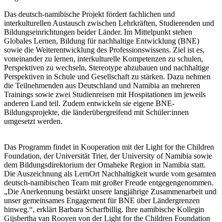
Das deutsch-namibische Projekt fördert fachlichen und
interkulturellen Austausch zwischen Lehrkräften, Studierenden und
Bildungseinrichtungen beider Länder. Im Mittelpunkt stehen
Globales Lernen, Bildung für nachhaltige Entwicklung (BNE)
sowie die Weiterentwicklung des Professionswissens. Ziel ist es,
voneinander zu lernen, interkulturelle Kompetenzen zu schulen,
Perspektiven zu wechseln, Stereotype abzubauen und nachhaltige
Perspektiven in Schule und Gesellschaft zu stärken. Dazu nehmen
die Teilnehmenden aus Deutschland und Namibia an mehreren
Trainings sowie zwei Studienreisen mit Hospitationen im jeweils
anderen Land teil. Zudem entwickeln sie eigene BNE-
Bildungsprojekte, die länderübergreifend mit Schüler:innen
umgesetzt werden.
Das Programm findet in Kooperation mit der Light for the Children
Foundation, der Universität Trier, der University of Namibia sowie
dem Bildungsdirektorium der Omaheke Region in Namibia statt.
Die Auszeichnung als LernOrt Nachhaltigkeit wurde vom gesamten
deutsch-namibischen Team mit großer Freude entgegengenommen.
„Die Anerkennung bestärkt unsere langjährige Zusammenarbeit und
unser gemeinsames Engagement für BNE über Ländergrenzen
hinweg.“, erklärt Barbara Scharfbillig. Ihre namibische Kollegin
Gijsbertha van Rooyen von der Light for the Children Foundation