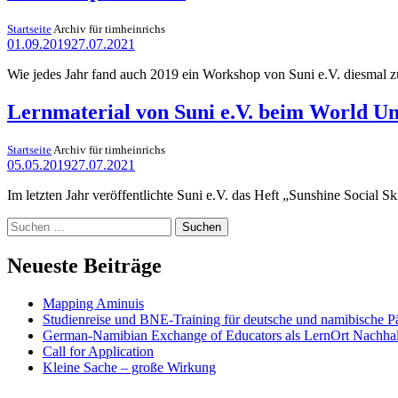
Startseite
Archiv für timheinrichs
01.09.2019
27.07.2021
Wie jedes Jahr fand auch 2019 ein Workshop von Suni e.V. diesma
Lernmaterial von Suni e.V. beim World Uni
Startseite
Archiv für timheinrichs
05.05.2019
27.07.2021
Im letzten Jahr veröffentlichte Suni e.V. das Heft „Sunshine Social
Suchen
nach:
Neueste Beiträge
Mapping Aminuis
Studienreise und BNE-Training für deutsche und namibische Pä
German-Namibian Exchange of Educators als LernOrt Nachhalt
Call for Application
Kleine Sache – große Wirkung