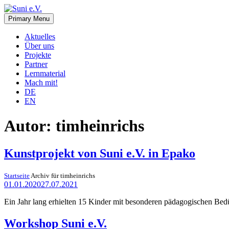
Skip
to
Primary Menu
Suni e.V.
Deutsch-Namibischer Verein, zur Umsetzung der UN-Nachhaltigkeits
content
Aktuelles
Über uns
Projekte
Partner
Lernmaterial
Mach mit!
DE
EN
Autor:
timheinrichs
Kunstprojekt von Suni e.V. in Epako
Startseite
Archiv für timheinrichs
01.01.2020
27.07.2021
Ein Jahr lang erhielten 15 Kinder mit besonderen pädagogischen Bed
Workshop Suni e.V.