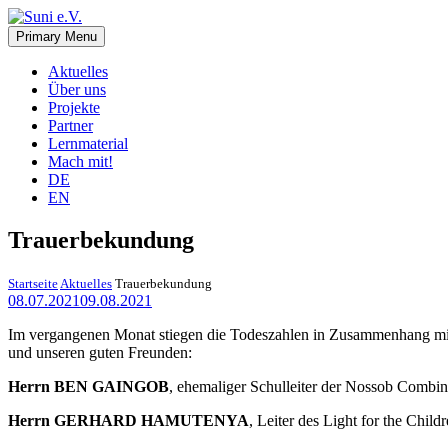
Skip
to
Primary Menu
Suni e.V.
Deutsch-Namibischer Verein, zur Umsetzung der UN-Nachhaltigkeits
content
Aktuelles
Über uns
Projekte
Partner
Lernmaterial
Mach mit!
DE
EN
Trauerbekundung
Startseite
Aktuelles
Trauerbekundung
08.07.2021
09.08.2021
Im vergangenen Monat stiegen die Todeszahlen in Zusammenhang mit d
und unseren guten Freunden:
Herrn BEN GAINGOB
, ehemaliger Schulleiter der Nossob Combin
Herrn GERHARD HAMUTENYA
, Leiter des Light for the Chil