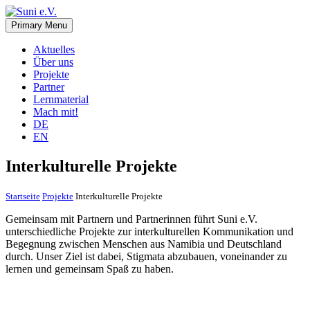
Skip
to
Primary Menu
Suni e.V.
Deutsch-Namibischer Verein, zur Umsetzung der UN-
content
Nachhaltigkeitsziele
Aktuelles
Über uns
Projekte
Partner
Lernmaterial
Mach mit!
DE
EN
Interkulturelle Projekte
Startseite
Projekte
Interkulturelle Projekte
Gemeinsam mit Partnern und Partnerinnen führt Suni e.V.
unterschiedliche Projekte zur interkulturellen Kommunikation und
Begegnung zwischen Menschen aus Namibia und Deutschland
durch. Unser Ziel ist dabei, Stigmata abzubauen, voneinander zu
lernen und gemeinsam Spaß zu haben.