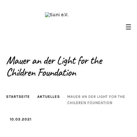
Skip
to
content
Mauer an der Light for the
Suni e.V.
Deutsch-Namibischer Verein, zur Umsetzung der UN-
Nachhaltigkeitsziele
Children Foundation
STARTSEITE
AKTUELLES
MAUER AN DER LIGHT FOR THE
CHILDREN FOUNDATION
10.03.2021