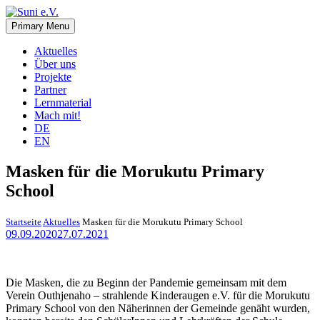
Skip
to
Primary Menu
Suni e.V.
Deutsch-Namibischer Verein, zur Umsetzung der UN-
content
Nachhaltigkeitsziele
Aktuelles
Über uns
Projekte
Partner
Lernmaterial
Mach mit!
DE
EN
Masken für die Morukutu Primary
School
Startseite
Aktuelles
Masken für die Morukutu Primary School
09.09.2020
27.07.2021
Die Masken, die zu Beginn der Pandemie gemeinsam mit dem
Verein Outhjenaho – strahlende Kinderaugen e.V. für die Morukutu
Primary School von den Näherinnen der Gemeinde genäht wurden,