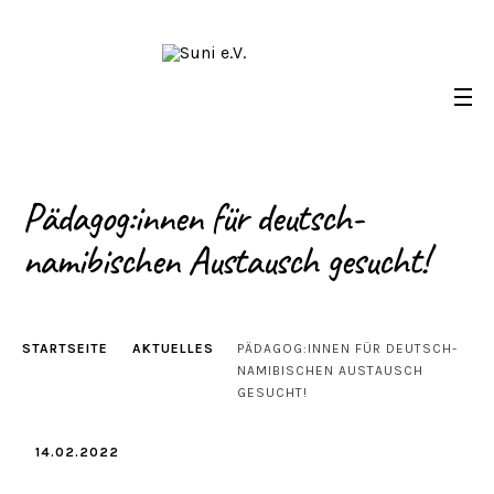
Skip
to
content
Pädagog:innen für deutsch-
Suni e.V.
Deutsch-Namibischer Verein, zur Umsetzung der UN-
Nachhaltigkeitsziele
namibischen Austausch gesucht!
STARTSEITE
AKTUELLES
PÄDAGOG:INNEN FÜR DEUTSCH-
NAMIBISCHEN AUSTAUSCH
GESUCHT!
14.02.2022